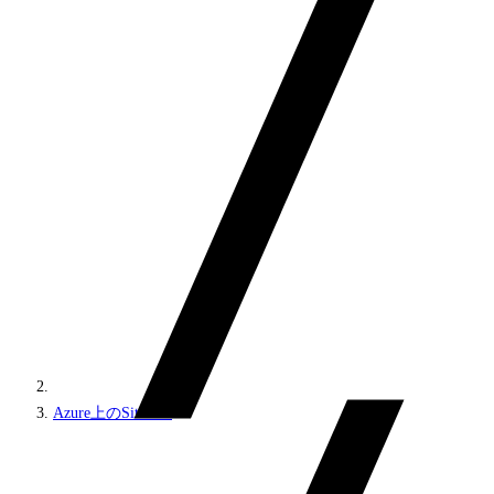
Azure上のSitecore