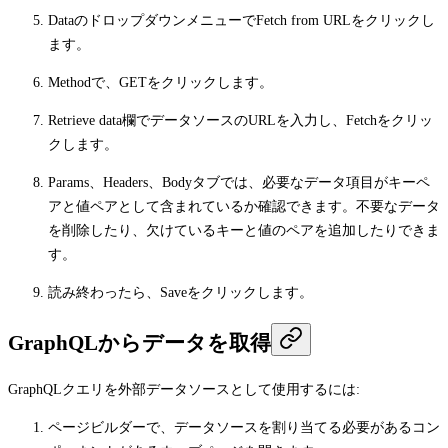
Data
のドロップダウンメニューで
Fetch from URL
をクリックし
ます。
Method
で、
GET
をクリックします。
Retrieve data
欄でデータソースのURLを入力し、
Fetch
をクリッ
クします。
Params
、
Headers
、
Body
タブでは、必要なデータ項目がキーペ
アと値ペアとして含まれているか確認できます。不要なデータ
を削除したり、欠けているキーと値のペアを追加したりできま
す。
読み終わったら、
Save
をクリックします。
GraphQLからデータを取得
GraphQLクエリを外部データソースとして使用するには:
ページビルダーで、データソースを割り当てる必要があるコン