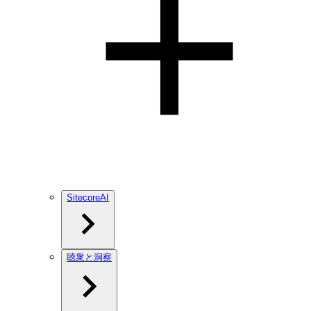
SitecoreAI
聴衆と洞察