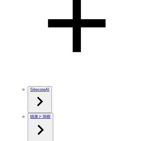
SitecoreAI
聴衆と洞察