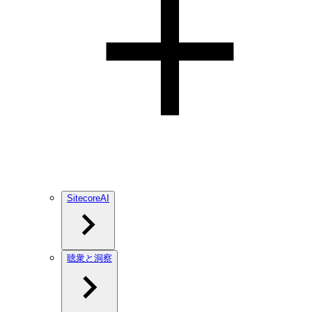
SitecoreAI
聴衆と洞察