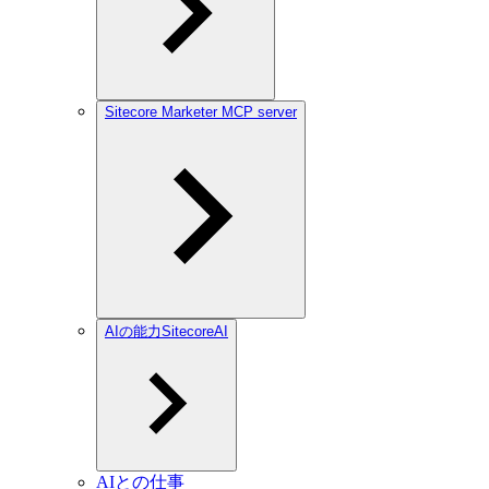
Sitecore Marketer MCP server
AIの能力SitecoreAI
AIとの仕事