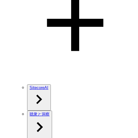
SitecoreAI
聴衆と洞察