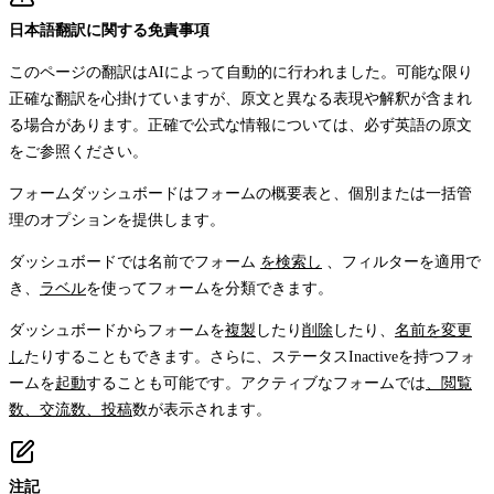
日本語翻訳に関する免責事項
このページの翻訳はAIによって自動的に行われました。可能な限り
正確な翻訳を心掛けていますが、原文と異なる表現や解釈が含まれ
る場合があります。正確で公式な情報については、必ず英語の原文
をご参照ください。
フォームダッシュボードはフォームの概要表と、個別または一括管
理のオプションを提供します。
ダッシュボードでは名前でフォーム
を検索し
、フィルターを適用で
き、
ラベル
を使ってフォームを分類できます。
ダッシュボードからフォームを
複製
したり
削除
したり、
名前を変更
し
たりすることもできます。さらに、ステータス
Inactive
を持つフォ
ームを
起動
することも可能です。アクティブなフォームでは
、閲覧
数、交流数、投稿
数が表示されます。
注記