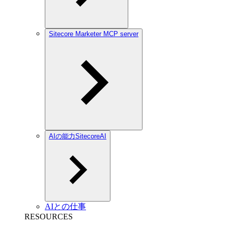
Sitecore Marketer MCP server
AIの能力SitecoreAI
AIとの仕事
RESOURCES