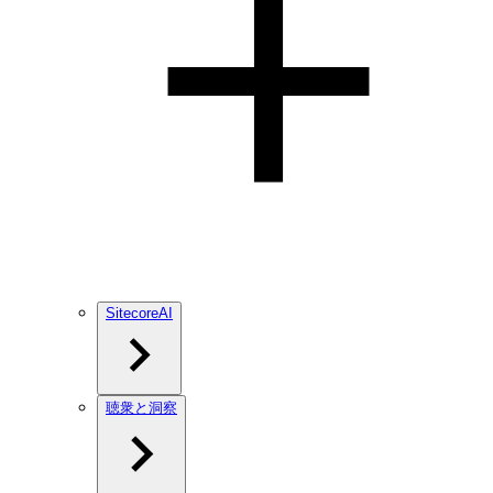
SitecoreAI
聴衆と洞察