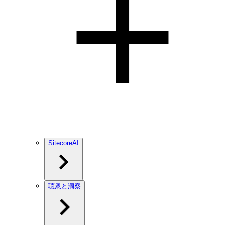
SitecoreAI
聴衆と洞察