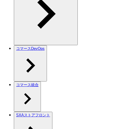
コマースDevOps
コマース統合
SXAストアフロント