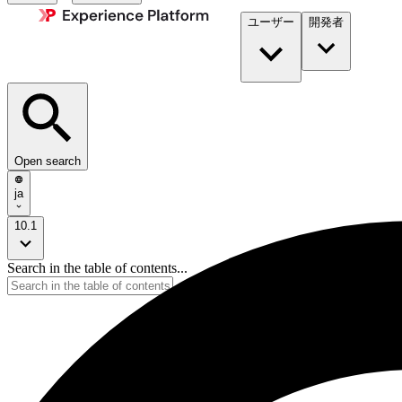
ユーザー
開発者​
Open search
ja
10.1
Search in the table of contents...