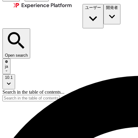
ユーザー
開発者​
Open search
ja
10.1
Search in the table of contents...