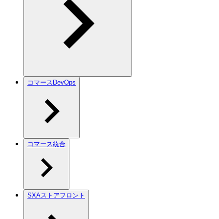
コマースDevOps
コマース統合
SXAストアフロント