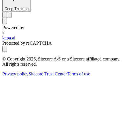
Deep Thinking
Powered by
k
kapa.ai
Protected by reCAPTCHA
© Copyright
2026
, Sitecore A/S or a Sitecore affiliated company.
All rights reserved.
Privacy policy
Sitecore Trust Center
Terms of use