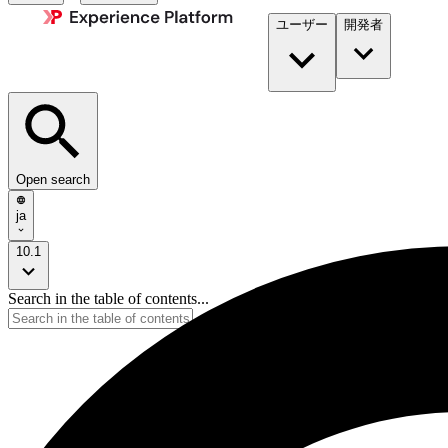
ユーザー
開発者​
Open search
ja
10.1
Search in the table of contents...