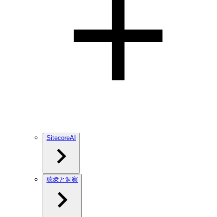
SitecoreAI
聴衆と洞察