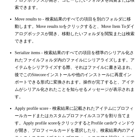
アログボックスが開き、コピーしたいフォルダを閲覧または検
索できます。
Move results to
- 検索結果のすべての項目を別のフォルダに移
動します。
Move results to
をクリックすると、
Move Item To
ダイ
アログボックスが開き、移動したいフォルダを閲覧または検索
できます。
Serialize items
- 検索結果のすべての項目を標準のシリアル化さ
れたファイルフォルダ内のファイルにシリアライズします。ア
イテムをシリアライズする際、それはファイルに書き込まれ、
後でこのSitecoreインストールや他のインストールに再度イン
ポートできる形式に変換されます。操作が完了すると、アイテ
ムがシリアル化されたことを知らせるメッセージが表示されま
す。
Apply profile score
- 検索結果に記載されたアイテムにプロフィ
ールカードまたはカスタムプロファイルスコアを割り当てま
す。
Apply profile score
をクリックすると
Profile cards
ウィンドウ
が開き、プロフィールカードを選択したり、検索結果内のアイ