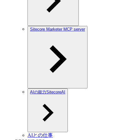
Sitecore Marketer MCP server
AIの能力SitecoreAI
AIとの仕事