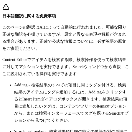
日本語翻訳に関する免責事項
このページの翻訳はAIによって自動的に行われました。可能な限り
正確な翻訳を心掛けていますが、原文と異なる表現や解釈が含まれ
る場合があります。正確で公式な情報については、必ず英語の原文
をご参照ください。
Content Editorでアイテムを検索する際、検索操作を使って検索結果
に対してアクションを実行できます。
Search
ウィンドウから直接、こ
こに説明されている操作を実行できます:
Add tag
- 検索結果のすべての項目に同じタグを付ける。検索
結果のアイテムにタグを追加するには、
Add tag
をクリックす
ると
Insert Item
ダイアログボックスが開きます。検索結果の項
目に追加したいタグは、コンテンツツリーの
Items
オプション
から、または検索インターフェースでタグを探せる
Search
オプ
ションから見つけてください。
Search and replace
- 検索結果項目内の特定の単語を別の単語に