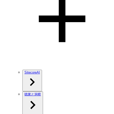
SitecoreAI
聴衆と洞察