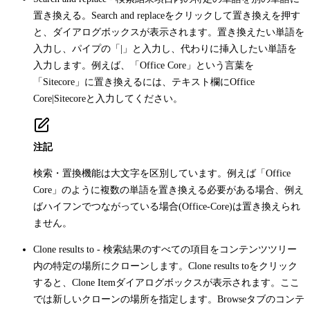
置き換える。
Search and replace
をクリックして置き換えを押す
と、ダイアログボックスが表示されます。置き換えたい単語を
入力し、パイプの「|」と入力し、代わりに挿入したい単語を
入力します。例えば、「Office Core」という言葉を
「Sitecore」に置き換えるには、テキスト欄にOffice
Core|Sitecoreと入力してください。
注記
検索・置換機能は大文字を区別しています。例えば「Office
Core」のように複数の単語を置き換える必要がある場合、例え
ばハイフンでつながっている場合(Office-Core)は置き換えられ
ません。
Clone results to
- 検索結果のすべての項目をコンテンツツリー
内の特定の場所にクローンします。
Clone results to
をクリック
すると、
Clone Item
ダイアログボックスが表示されます。ここ
では新しいクローンの場所を指定します。
Browse
タブのコンテ