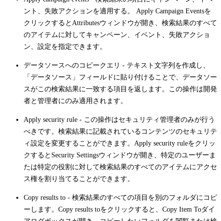
ント、失敗アクションを適用する。
Apply Campaign Events
を
クリックすると
Attributes
ウィンドウが開き、検索結果のすべて
のアイテムに対してキャンペーン、イベント、失敗アクショ
ン、設定を指定できます。
データソースへのコピークエリ - テキスト文字列を作成し、
「データソース」フィールドに貼り付けることで、データソー
スがこの検索結果に一致する項目を返します。この操作は開発
者と管理者にのみ適用されます。
Apply security rule
- この操作はセキュリティ管理者のみが行う
べきです。検索結果に記載されているコンテンツのセキュリテ
ィ設定を変更することができます。
Apply security rule
をクリッ
クすると
Security Settings
ウィンドウが開き、特定のユーザーま
たは特定の役割に対して検索結果のすべてのアイテムにアクセ
ス権を割り当てることができます。
Copy results to
- 検索結果のすべての項目を別のフォルダにコピ
ーします。
Copy results to
をクリックすると、
Copy Item To
ダイ