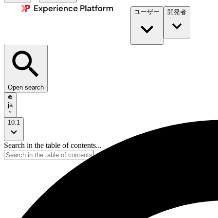
ユーザー
開発者​
Open search
ja
10.1
Search in the table of contents...