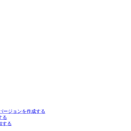
言語バージョンを作成する
する
加する